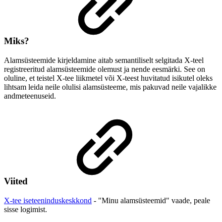
Miks?
Alamsüsteemide kirjeldamine aitab semantiliselt selgitada X-teel
registreeritud alamsüsteemide olemust ja nende eesmärki. See on
oluline, et teistel X-tee liikmetel või X-teest huvitatud isikutel oleks
lihtsam leida neile olulisi alamsüsteeme, mis pakuvad neile vajalikke
andmeteenuseid.
Viited
X-tee iseteeninduskeskkond
- "Minu alamsüsteemid" vaade, peale
sisse logimist.