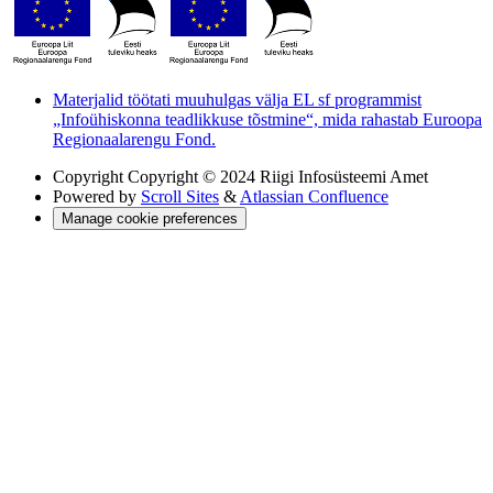
Materjalid töötati muuhulgas välja EL sf programmist
„Infoühiskonna teadlikkuse tõstmine“, mida rahastab Euroopa
Regionaalarengu Fond.
Copyright
Copyright © 2024 Riigi Infosüsteemi Amet
Powered by
Scroll Sites
&
Atlassian Confluence
Manage cookie preferences