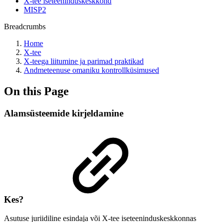
X-tee iseteeninduskeskkond
MISP2
Breadcrumbs
Home
X-tee
X-teega liitumine ja parimad praktikad
Andmeteenuse omaniku kontrollküsimused
On this Page
Alamsüsteemide kirjeldamine
Kes?
Asutuse juriidiline esindaja või X-tee iseteeninduskeskkonnas