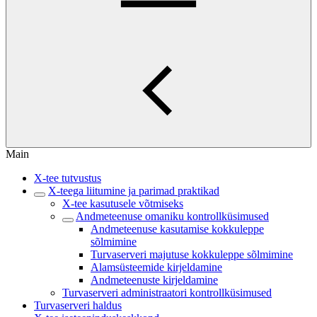
Main
X-tee tutvustus
X-teega liitumine ja parimad praktikad
X-tee kasutusele võtmiseks
Andmeteenuse omaniku kontrollküsimused
Andmeteenuse kasutamise kokkuleppe
sõlmimine
Turvaserveri majutuse kokkuleppe sõlmimine
Alamsüsteemide kirjeldamine
Andmeteenuste kirjeldamine
Turvaserveri administraatori kontrollküsimused
Turvaserveri haldus