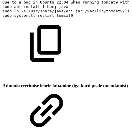
Due
to
a
bug
in
Ubuntu
22.04
when
running
tomcat9
with
sudo
apt
install
libecj-java
sudo
ln
-s
/usr/share/java/ecj.jar
/var/lib/tomcat9/lib
sudo
systemctl
restart
tomcat9
Administreerimise lehele lubamine (iga kord peale uuendamist)