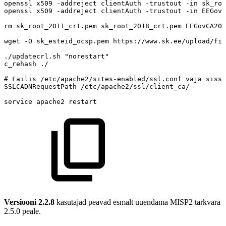
openssl
x509
-addreject
clientAuth
-trustout
-in
sk_roo
openssl
x509
-addreject
clientAuth
-trustout
-in
EEGovC
rm
sk_root_2011_crt.pem
sk_root_2018_crt.pem
EEGovCA202
wget
-O
sk_esteid_ocsp.pem
https://www.sk.ee/upload/fil
./updatecrl.sh
"norestart"
c_rehash
./
#
Failis
/etc/apache2/sites-enabled/ssl.conf
vaja
sisse
SSLCADNRequestPath
/etc/apache2/ssl/client_ca/
service
apache2
restart
Versiooni 2.2.8
kasutajad peavad esmalt uuendama MISP2 tarkvara
2.5.0 peale.