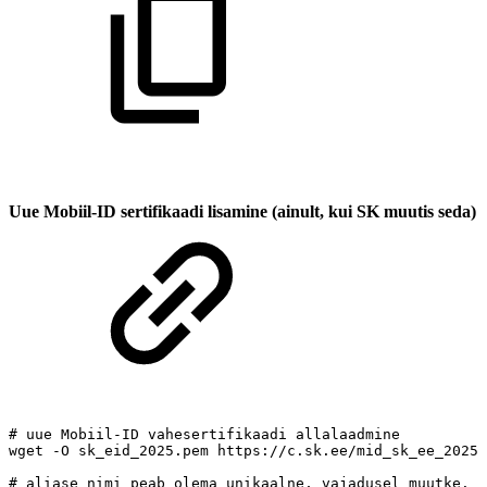
Uue Mobiil-ID sertifikaadi lisamine (ainult, kui SK muutis seda)
#
uue
Mobiil-ID
vahesertifikaadi
allalaadmine
wget
-O
sk_eid_2025.pem
https://c.sk.ee/mid_sk_ee_2025.
#
aliase
nimi
peab
olema
unikaalne,
vajadusel
muutke.