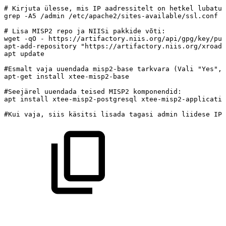
#
Kirjuta
ülesse,
mis
IP
aadressitelt
on
hetkel
lubatud
grep
-A5
/admin
/etc/apache2/sites-available/ssl.conf
#
Lisa
MISP2
repo
ja
NIISi
pakkide
võti:
wget
-qO
-
https://artifactory.niis.org/api/gpg/key/pub
apt-add-repository
"https://artifactory.niis.org/xroad-
apt
update
#Esmalt
vaja
uuendada
misp2-base
tarkvara
(Vali
"Yes",
apt-get
install
xtee-misp2-base
#Seejärel
uuendada
teised
MISP2
komponendid:
apt
install
xtee-misp2-postgresql
xtee-misp2-applicatio
#Kui
vaja,
siis
käsitsi
lisada
tagasi
admin
liidese
IP