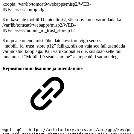
koopia: /var/lib/tomcat9/webapps/misp2/WEB-
INF/classes/config.cfg
Kui kasutate mobiilID autentimist, siis soovitame varundada ka
/var/lib/tomcat9/webapps/misp2/WEB-
INF/classes/mobiili_id_trust_store.p12
Kui peale uuendamist täheldate keystore vigu seoses
“mobiili_id_trust_store.p12” failiga, siis on vaja see fail asendada
varundatud koopiaga. Kui varukoopiat ei ole, siis saab selle faili
luua uuesti “Mobiil ID seadistamine” alampeatüki sammudega.
Repositooriumi lisamine ja uuendamine
wget
-qO
-
https://artifactory.niis.org/api/gpg/key/pub