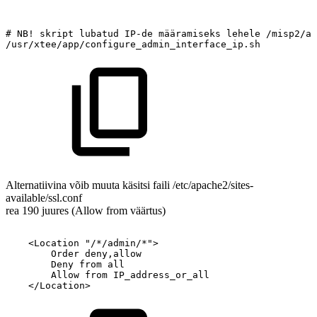
#
NB!
skript
lubatud
IP-de
määramiseks
lehele
/misp2/ad
/usr/xtee/app/configure_admin_interface_ip.sh
Alternatiivina võib muuta käsitsi faili /etc/apache2/sites-
available/ssl.conf
rea 190 juures (Allow from väärtus)
<Location
"/*/admin/*">
Order
deny,allow
Deny
from
all
Allow
from
IP_address_or_all
</Location>