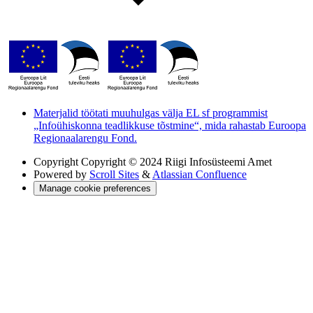
Materjalid töötati muuhulgas välja EL sf programmist
„Infoühiskonna teadlikkuse tõstmine“, mida rahastab Euroopa
Regionaalarengu Fond.
Copyright
Copyright © 2024 Riigi Infosüsteemi Amet
Powered by
Scroll Sites
&
Atlassian Confluence
Manage cookie preferences