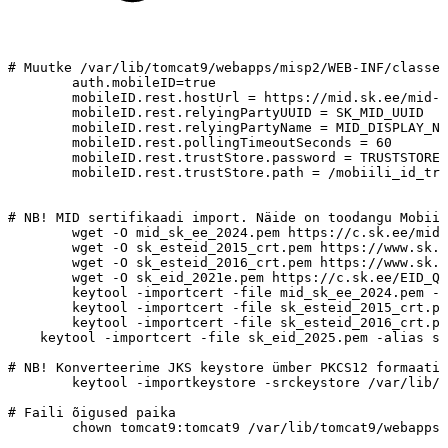
#
Muutke
/var/lib/tomcat9/webapps/misp2/WEB-INF/classes
auth.mobileID=true
mobileID.rest.hostUrl
=
https://mid.sk.ee/mid-a
mobileID.rest.relyingPartyUUID
=
SK_MID_UUID
mobileID.rest.relyingPartyName
=
MID_DISPLAY_NA
mobileID.rest.pollingTimeoutSeconds
=
60
mobileID.rest.trustStore.password
=
TRUSTSTORE_
mobileID.rest.trustStore.path
=
/mobiili_id_tru
#
NB!
MID
sertifikaadi
import.
Näide
on
toodangu
Mobiil
wget
-O
mid_sk_ee_2024.pem
https://c.sk.ee/mid.
wget
-O
sk_esteid_2015_crt.pem
https://www.sk.e
wget
-O
sk_esteid_2016_crt.pem
https://www.sk.e
wget
-O
sk_eid_2021e.pem
https://c.sk.ee/EID_Q_
keytool
-importcert
-file
mid_sk_ee_2024.pem
-a
keytool
-importcert
-file
sk_esteid_2015_crt.pe
keytool
-importcert
-file
sk_esteid_2016_crt.pe
keytool
-importcert
-file
sk_eid_2025.pem
-alias
sk
#
NB!
Konverteerime
JKS
keystore
ümber
PKCS12
formaati
keytool
-importkeystore
-srckeystore
/var/lib/t
#
Faili
õigused
paika
chown
tomcat9:tomcat9
/var/lib/tomcat9/webapps/