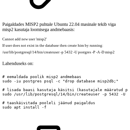
Paigaldades MISP2 puhtale Ubuntu 22.04 masinale tekib viga
misp2 kasutaja loomisega andmebaasis:
Cannot add new user 'misp2'
If user does not exist in the database then create him by running:
/usr/lib/postgresql/14/bin/createuser -p 5432 -U postgres -P -A -D misp2
Lahenduseks on:
#
eemaldada
poolik
misp2
andmebaas
sudo
-iu
postgres
psql
-c
"drop
database
misp2db;"
#
lisada
baasi
kasutaja
käsitsi
(kasutajale
määratud
pa
sudo
/usr/lib/postgresql/14/bin/createuser
-p
5432
-U
p
#
taaskäivitada
pooleli
jäänud
paigaldus
sudo
apt
install
-f