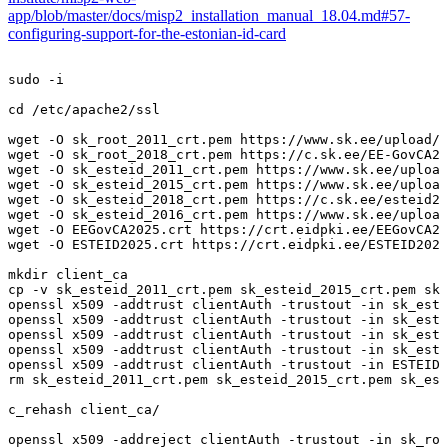
app/blob/master/docs/misp2_installation_manual_18.04.md#57-
configuring-support-for-the-estonian-id-card
sudo
-i
cd
/etc/apache2/ssl
wget
-O
sk_root_2011_crt.pem
https://www.sk.ee/upload/f
wget
-O
sk_root_2018_crt.pem
https://c.sk.ee/EE-GovCA20
wget
-O
sk_esteid_2011_crt.pem
https://www.sk.ee/upload
wget
-O
sk_esteid_2015_crt.pem
https://www.sk.ee/upload
wget
-O
sk_esteid_2018_crt.pem
https://c.sk.ee/esteid20
wget
-O
sk_esteid_2016_crt.pem
https://www.sk.ee/upload
wget
-O
EEGovCA2025.crt
https://crt.eidpki.ee/EEGovCA20
wget
-O
ESTEID2025.crt
https://crt.eidpki.ee/ESTEID2025
mkdir
client_ca
cp
-v
sk_esteid_2011_crt.pem
sk_esteid_2015_crt.pem
sk_
openssl
x509
-addtrust
clientAuth
-trustout
-in
sk_este
openssl
x509
-addtrust
clientAuth
-trustout
-in
sk_este
openssl
x509
-addtrust
clientAuth
-trustout
-in
sk_este
openssl
x509
-addtrust
clientAuth
-trustout
-in
sk_este
openssl
x509
-addtrust
clientAuth
-trustout
-in
ESTEID2
rm
sk_esteid_2011_crt.pem
sk_esteid_2015_crt.pem
sk_est
c_rehash
client_ca/
openssl
x509
-addreject
clientAuth
-trustout
-in
sk_roo