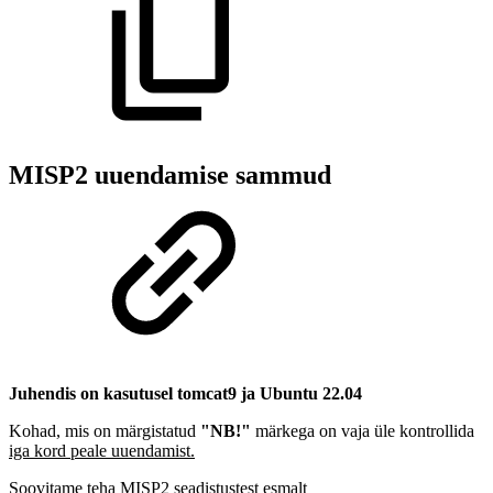
MISP2 uuendamise sammud
Juhendis on kasutusel tomcat9 ja Ubuntu 22.04
Kohad, mis on märgistatud
"NB!"
märkega on vaja üle kontrollida
iga kord peale uuendamist.
Soovitame teha MISP2 seadistustest esmalt