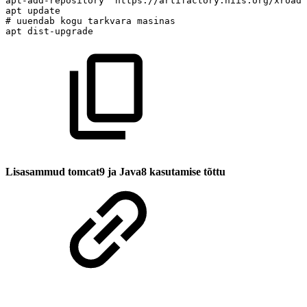
apt-add-repository
"https://artifactory.niis.org/xroad-
apt
update
#
uuendab
kogu
tarkvara
masinas
apt
dist-upgrade
Lisasammud tomcat9 ja Java8 kasutamise tõttu