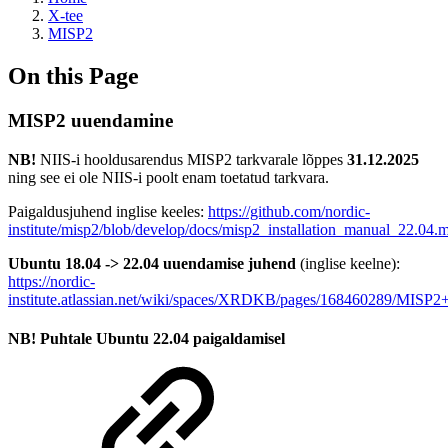
X-tee
MISP2
On this Page
MISP2 uuendamine
NB!
NIIS-i hooldusarendus MISP2 tarkvarale lõppes
31.12.2025
ning see ei ole NIIS-i poolt enam toetatud tarkvara.
Paigaldusjuhend inglise keeles:
https://github.com/nordic-
institute/misp2/blob/develop/docs/misp2_installation_manual_22.04.
Ubuntu 18.04 -> 22.04 uuendamise juhend
(inglise keelne):
https://nordic-
institute.atlassian.net/wiki/spaces/XRDKB/pages/168460289/MIS
NB! Puhtale Ubuntu 22.04 paigaldamisel