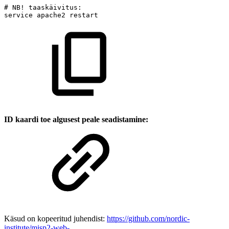
#
NB!
taaskäivitus:
service
apache2
restart
ID kaardi toe algusest peale seadistamine:
Käsud on kopeeritud juhendist:
https://github.com/nordic-
institute/misp2-web-