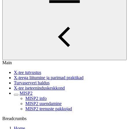
Main
X-tee tutvustus
X-teega liitumine ja parimad praktikad
Turvaserveri haldus
X-tee iseteeninduskeskkond
MISP2
MISP2 info
MISP2 uuendamine
MISP2 teenuste pakkujad
Breadcrumbs
Home