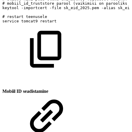
#
mobiil_id_truststore
parool
(vaikimisi
on
parooliks
"
keytool
-importcert
-file
sk_eid_2025.pem
-alias
sk_eid
#
restart
teenusele
service
tomcat9
restart
Mobiil ID seadistamine