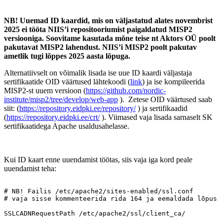
NB! Uuemad ID kaardid, mis on väljastatud alates novembrist
2025 ei tööta NIIS’i repositooriumist paigaldatud MISP2
versiooniga. Soovitame kasutada mõne teise nt Aktors OÜ poolt
pakutavat MISP2 lahendust. NIIS’i MISP2 poolt pakutav
ametlik tugi lõppes 2025 aasta lõpuga.
Alternatiivselt on võimalik lisada ise uue ID kaardi väljastaja
sertifikaatide OID väärtused lähtekoodi (
link
) ja ise kompileerida
MISP2-st uuem versioon (
https://github.com/nordic-
institute/misp2/tree/develop/web-app
). Zetese OID väärtused saab
siit: (
https://repository.eidpki.ee/repository/
) ja sertifikaadid
(
https://repository.eidpki.ee/crt/
). Viimased vaja lisada sarnaselt SK
sertifikaatidega Apache usaldusahelasse.
Kui ID kaart enne uuendamist töötas, siis vaja iga kord peale
uuendamist teha:
#
NB!
Failis
/etc/apache2/sites-enabled/ssl.conf
#
vaja
sisse
kommenteerida
rida
164
ja
eemaldada
lõpust
SSLCADNRequestPath
/etc/apache2/ssl/client_ca/