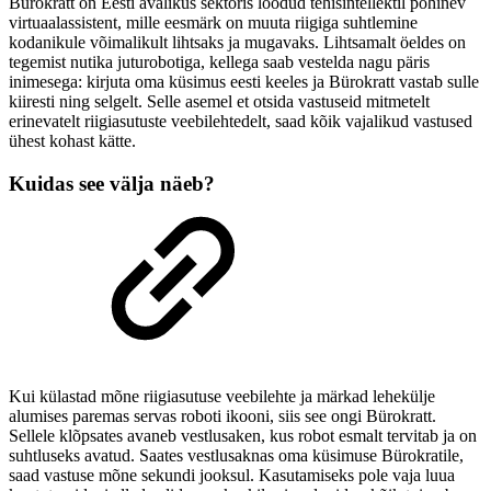
Bürokratt on Eesti avalikus sektoris loodud tehisintellektil põhinev
virtuaalassistent, mille eesmärk on muuta riigiga suhtlemine
kodanikule võimalikult lihtsaks ja mugavaks. Lihtsamalt öeldes on
tegemist nutika juturobotiga, kellega saab vestelda nagu päris
inimesega: kirjuta oma küsimus eesti keeles ja Bürokratt vastab sulle
kiiresti ning selgelt. Selle asemel et otsida vastuseid mitmetelt
erinevatelt riigiasutuste veebilehtedelt, saad kõik vajalikud vastused
ühest kohast kätte.
Kuidas see välja näeb?
Kui külastad mõne riigiasutuse veebilehte ja märkad lehekülje
alumises paremas servas roboti ikooni, siis see ongi Bürokratt.
Sellele klõpsates avaneb vestlusaken, kus robot esmalt tervitab ja on
suhtluseks avatud. Saates vestlusaknas oma küsimuse Bürokratile,
saad vastuse mõne sekundi jooksul. Kasutamiseks pole vaja luua