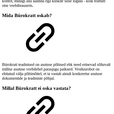
kontot, midagi alla laadida ega kuskile sisse logida - kõik toimub
otse veebibrauseris.
Mida Bürokratt oskab?
Bürokrati teadmised on asutuse põhised ehk need erinevad sõltuvalt
millise asutuse veebilehel parasjagu paikned. Vestlusrobot on
ehitatud välja põhimõttel, et ta vastab ainult konkreetse asutuse
dokumentide ja teadmiste põhjal.
Millal Bürokratt ei oska vastata?