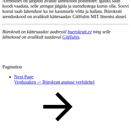
Arenduses on järgitud avatud lähtekoodi põhimõtet: igaüks saab
koodi vaadata, selle arengut jälgida ja uuendustega kursis olla. Soovi
korral saab lahenduse ka ise kasutusele võtta ja hallata. Bürokrati
arenduskood on avalikult kättesaadav GitHubis MIT litsentsi alusel.
Bürokratt on kättesaadav aadressil
buerokratt.ee
ning selle
lähtekood on avalikult saadaval
GitHubis
.
Pagination
Next Page
Vestlusaken -> Bürokratt asutuse veebilehel