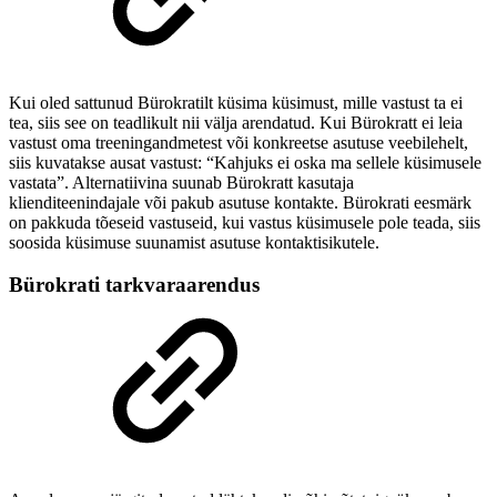
Kui oled sattunud Bürokratilt küsima küsimust, mille vastust ta ei
tea, siis see on teadlikult nii välja arendatud. Kui Bürokratt ei leia
vastust oma treeningandmetest või konkreetse asutuse veebilehelt,
siis kuvatakse ausat vastust: “Kahjuks ei oska ma sellele küsimusele
vastata”. Alternatiivina suunab Bürokratt kasutaja
klienditeenindajale või pakub asutuse kontakte. Bürokrati eesmärk
on pakkuda tõeseid vastuseid, kui vastus küsimusele pole teada, siis
soosida küsimuse suunamist asutuse kontaktisikutele.
Bürokrati tarkvaraarendus