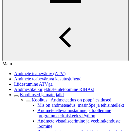
Main
Andmete teabevärav (ATV)
Andmete teabevärava kasutusjuhend
Liidestumine ATVga
Andmestike kirjelduste ületoomine RIHAst
Koolitused ja materjalid
Koolitus "Andmeteadus on popp" esitlused
Mis on andmeteadus, masinõpe ja tehisintellekt
Andmete ettevalmistamine ja töötlemine
programmeerimiskeeles Python
Andmete visualiseerimine ja veebirakenduste
loomine