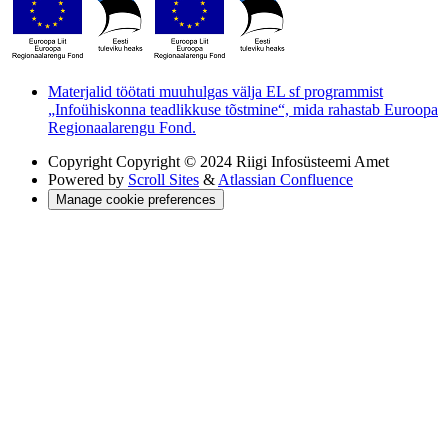
Materjalid töötati muuhulgas välja EL sf programmist
„Infoühiskonna teadlikkuse tõstmine“, mida rahastab Euroopa
Regionaalarengu Fond.
Copyright
Copyright © 2024 Riigi Infosüsteemi Amet
Powered by
Scroll Sites
&
Atlassian Confluence
Manage cookie preferences