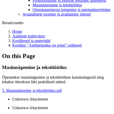
Prognoosimine ja mustrite leidmine andmetest
Masinnägemine ja tekstitöötlus
Otsustusprotsessi toetamine ja automatiseerimine
Avaandmete loomise ja avaldamise juhend
Breadcrumbs
Home
Andmete teabevärav
Koolitused ja materjalid
Koolitus "Andmeteadus on popp" esitlused
On this Page
Masinnägemine ja tekstitöötlus
Õpetatakse masinnägemise ja tekstitöötluse kasutuslugusid ning
tehakse üheskoos läbi praktilised näited.
5. Masinnägemine ja tekstitöötlus.pdf
Unknown Attachment
Unknown Attachment