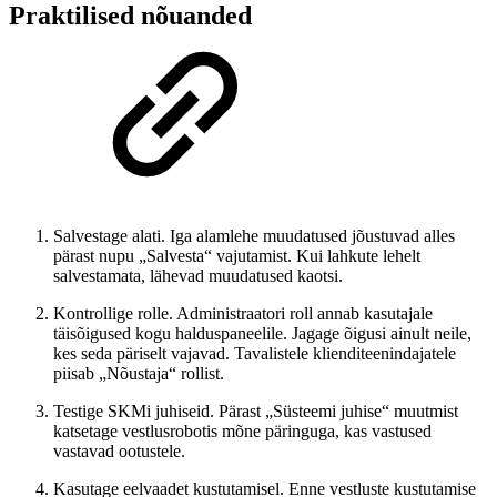
Praktilised nõuanded
Salvestage alati. Iga alamlehe muudatused jõustuvad alles
pärast nupu „Salvesta“ vajutamist. Kui lahkute lehelt
salvestamata, lähevad muudatused kaotsi.
Kontrollige rolle. Administraatori roll annab kasutajale
täisõigused kogu halduspaneelile. Jagage õigusi ainult neile,
kes seda päriselt vajavad. Tavalistele klienditeenindajatele
piisab „Nõustaja“ rollist.
Testige SKMi juhiseid. Pärast „Süsteemi juhise“ muutmist
katsetage vestlusrobotis mõne päringuga, kas vastused
vastavad ootustele.
Kasutage eelvaadet kustutamisel. Enne vestluste kustutamise