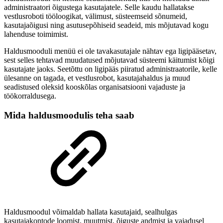
administraatori õigustega kasutajatele. Selle kaudu hallatakse
vestlusroboti tööloogikat, välimust, süsteemseid sõnumeid,
kasutajaõigusi ning asutusepõhiseid seadeid, mis mõjutavad kogu
lahenduse toimimist.
Haldusmooduli menüü ei ole tavakasutajale nähtav ega ligipääsetav,
sest selles tehtavad muudatused mõjutavad süsteemi käitumist kõigi
kasutajate jaoks. Seetõttu on ligipääs piiratud administraatorile, kelle
ülesanne on tagada, et vestlusrobot, kasutajahaldus ja muud
seadistused oleksid kooskõlas organisatsiooni vajaduste ja
töökorraldusega.
Mida haldusmoodulis teha saab
Haldusmoodul võimaldab hallata kasutajaid, sealhulgas
kasutajakontode loomist, muutmist, õiguste andmist ja vajadusel