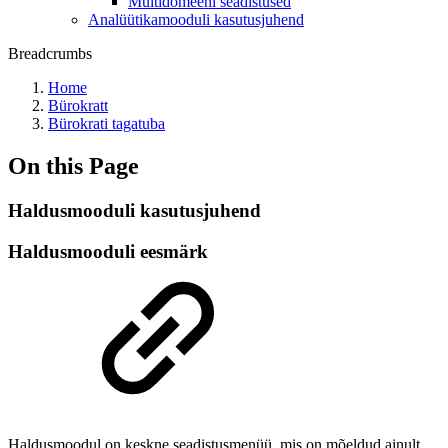
Multidomeeni seadistused
Analüütikamooduli kasutusjuhend
Breadcrumbs
Home
Bürokratt
Bürokrati tagatuba
On this Page
Haldusmooduli kasutusjuhend
Haldusmooduli eesmärk
Haldusmoodul on keskne seadistusmenüü, mis on mõeldud ainult