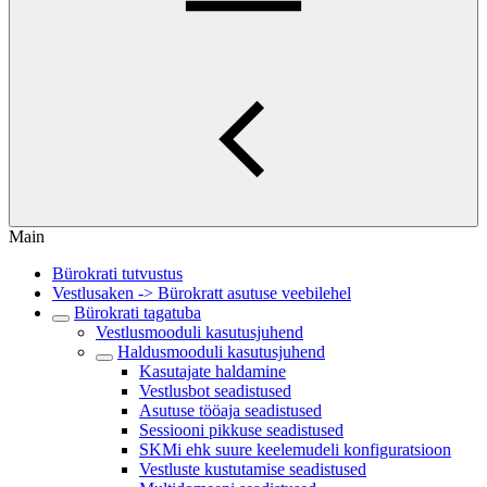
Main
Bürokrati tutvustus
Vestlusaken -> Bürokratt asutuse veebilehel
Bürokrati tagatuba
Vestlusmooduli kasutusjuhend
Haldusmooduli kasutusjuhend
Kasutajate haldamine
Vestlusbot seadistused
Asutuse tööaja seadistused
Sessiooni pikkuse seadistused
SKMi ehk suure keelemudeli konfiguratsioon
Vestluste kustutamise seadistused