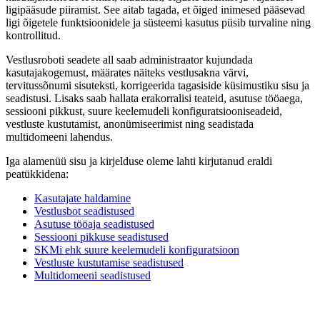
ligipääsude piiramist. See aitab tagada, et õiged inimesed pääsevad
ligi õigetele funktsioonidele ja süsteemi kasutus püsib turvaline ning
kontrollitud.
Vestlusroboti seadete all saab administraator kujundada
kasutajakogemust, määrates näiteks vestlusakna värvi,
tervitussõnumi sisuteksti, korrigeerida tagasiside küsimustiku sisu ja
seadistusi. Lisaks saab hallata erakorralisi teateid, asutuse tööaega,
sessiooni pikkust, suure keelemudeli konfiguratsiooniseadeid,
vestluste kustutamist, anonümiseerimist ning seadistada
multidomeeni lahendus.
Iga alamenüü sisu ja kirjelduse oleme lahti kirjutanud eraldi
peatükkidena:
Kasutajate haldamine
Vestlusbot seadistused
Asutuse tööaja seadistused
Sessiooni pikkuse seadistused
SKMi ehk suure keelemudeli konfiguratsioon
Vestluste kustutamise seadistused
Multidomeeni seadistused