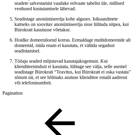
seadete salvestamist vaadake eelvaate tabelist üle, millised
vestlused kustutamisele lähevad.
Seadistage anonümiseerija kohe alguses. Isikuandmete
kaitseks on soovitav anonümiseerija sisse lülitada niipea, kui
Bürokratt kasutusse võetakse.
Hoidke domeeniloend korras. Eemaldage multidomeenide alt
domeenid, mida enam ei kasutata, et vältida segadust
seadistamisel.
Tööaja seaded mõjutavad kasutajakogemust. Kui
klienditeenindust ei kasutata, lülitage see välja, selle asemel
seadistage Bürokrati “Teavitus, kui Bürokratt ei oska vastata”
sõnum nii, et see hõlmaks asutuse klienditoe emaili aadressi
või telefoninumbrit.
Pagination