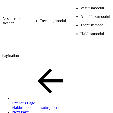
Vestlusmoodul
Analüütikamoodul
Vestlusroboti
Treeningmoodul
treener
Teenustemoodul
Haldusmoodul
Pagination
Previous Page
Haldusmooduli kasutusjuhend
Next Page