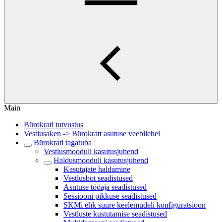
Main
Bürokrati tutvustus
Vestlusaken -> Bürokratt asutuse veebilehel
Bürokrati tagatuba
Vestlusmooduli kasutusjuhend
Haldusmooduli kasutusjuhend
Kasutajate haldamine
Vestlusbot seadistused
Asutuse tööaja seadistused
Sessiooni pikkuse seadistused
SKMi ehk suure keelemudeli konfiguratsioon
Vestluste kustutamise seadistused