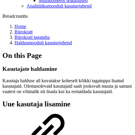
Multidomeeni seadistused
Analüütikamooduli kasutusjuhend
Breadcrumbs
Home
Bürokratt
Bürokrati tagatuba
Haldusmooduli kasutusjuhend
On this Page
Kasutajate haldamine
Kasutaja halduse all kuvatakse koheselt kõikki tagatuppa lisatud
kasutajaid. Olemasolevaid kasutajaid saab jooksvalt muuta ja samast
vaatest on võimalik nii lisada kui ka eemaldada kasutajaid.
Uue kasutaja lisamine