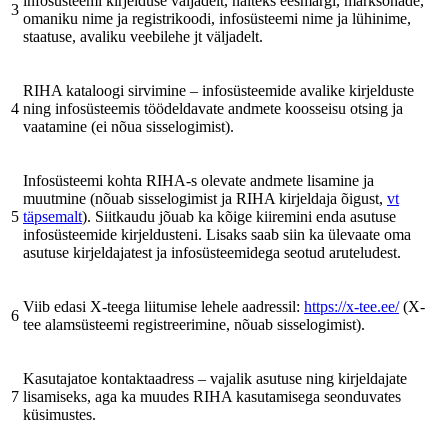
infosüsteemi kirjelduse väljadelt, näiteks eesmärgi, märksõnade,
3
omaniku nime ja registrikoodi, infosüsteemi nime ja lühinime,
staatuse, avaliku veebilehe jt väljadelt.
RIHA kataloogi sirvimine – infosüsteemide avalike kirjelduste
4
ning infosüsteemis töödeldavate andmete koosseisu otsing ja
vaatamine (ei nõua sisselogimist).
Infosüsteemi kohta RIHA-s olevate andmete lisamine ja
muutmine (nõuab sisselogimist ja RIHA kirjeldaja õigust,
vt
5
täpsemalt
). Siitkaudu jõuab ka kõige kiiremini enda asutuse
infosüsteemide kirjeldusteni. Lisaks saab siin ka ülevaate oma
asutuse kirjeldajatest ja infosüsteemidega seotud aruteludest.
Viib edasi X-teega liitumise lehele aadressil:
https://x-tee.ee/
(X-
6
tee alamsüsteemi registreerimine, nõuab sisselogimist).
Kasutajatoe kontaktaadress – vajalik asutuse ning kirjeldajate
7
lisamiseks, aga ka muudes RIHA kasutamisega seonduvates
küsimustes.