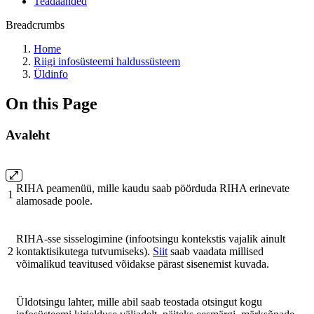
Teadaanded
Breadcrumbs
Home
Riigi infosüsteemi haldussüsteem
Üldinfo
On this Page
Avaleht
RIHA peamenüü, mille kaudu saab pöörduda RIHA erinevate
1
alamosade poole.
RIHA-sse sisselogimine (infootsingu kontekstis vajalik ainult
2
kontaktisikutega tutvumiseks).
Siit
saab vaadata millised
võimalikud teavitused võidakse pärast sisenemist kuvada.
Üldotsingu lahter, mille abil saab teostada otsingut kogu