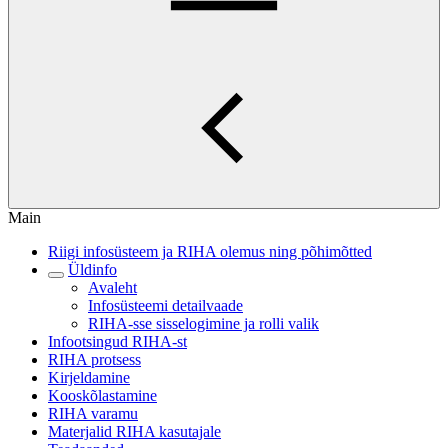
Main
Riigi infosüsteem ja RIHA olemus ning põhimõtted
Üldinfo
Avaleht
Infosüsteemi detailvaade
RIHA-sse sisselogimine ja rolli valik
Infootsingud RIHA-st
RIHA protsess
Kirjeldamine
Kooskõlastamine
RIHA varamu
Materjalid RIHA kasutajale