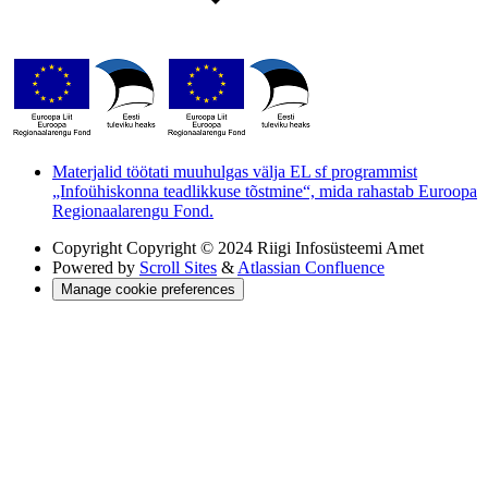
Materjalid töötati muuhulgas välja EL sf programmist
„Infoühiskonna teadlikkuse tõstmine“, mida rahastab Euroopa
Regionaalarengu Fond.
Copyright
Copyright © 2024 Riigi Infosüsteemi Amet
Powered by
Scroll Sites
&
Atlassian Confluence
Manage cookie preferences