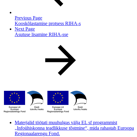
Previous Page
Kooskõlastamise protsess RIHA-s
Next Page
Asutuse lisamine RIHA-sse
Materjalid töötati muuhulgas välja EL sf programmist
„Infoühiskonna teadlikkuse tõstmine“, mida rahastab Euroopa
Regionaalarengu Fond.