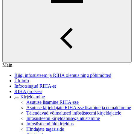
Main
Riigi infosüsteem ja RIHA olemus ning põhimõtted
Üldinfo
Infootsingud RIHA-st
RIHA protsess
Kirjeldamine
Asutuse lisamine RIHA-sse
Asutuse kirjeldajate RIHA-sse lisamine ja eemaldamine
Täiendavad võimalused infosüsteemi kirjeldajatele
Infosüsteemi kirjeldamisega alustamine
Infosüsteemi üldkirjeldus
Hindajate tagasiside