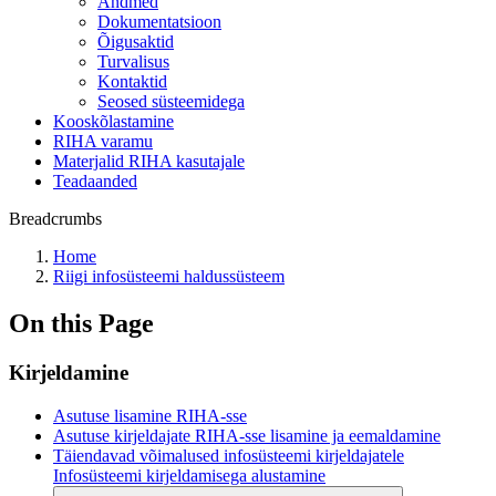
Andmed
Dokumentatsioon
Õigusaktid
Turvalisus
Kontaktid
Seosed süsteemidega
Kooskõlastamine
RIHA varamu
Materjalid RIHA kasutajale
Teadaanded
Breadcrumbs
Home
Riigi infosüsteemi haldussüsteem
On this Page
Kirjeldamine
Asutuse lisamine RIHA-sse
Asutuse kirjeldajate RIHA-sse lisamine ja eemaldamine
Täiendavad võimalused infosüsteemi kirjeldajatele
Infosüsteemi kirjeldamisega alustamine