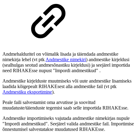
Andmehalduritel on võimalik lisada ja täiendada andmestike
nimekirja lehel (vt ptk
Andmestike nimekiri
) andmestike kirjeldusi
(sealhulgas seotud andmesõnastiku kirjeldusi) ja seejärel importida
need RIHAKEsse nupust "Impordi andmestikud" .
Andmestike kirjelduste muutmiseks või uute andmestike lisamiseks
laadida kõigepealt RIHAKEsest alla andmestike fail (vt ptk
Andmestiku eksportimine
).
Peale faili salvestamist oma arvutisse ja soovitud
muudatuste/täienduste tegemist saab selle importida RIHAKEsse.
Andmestike importimiseks vajutada andmestike nimekirjas nupule
"Impordi andmestikud". Seejärel valida andmestike fail. Importimise
õnnestumisel salvestatakse muudatused RIHAKEsse.