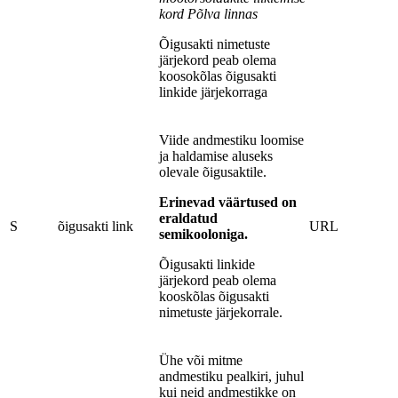
kord Põlva linnas
Õigusakti nimetuste
järjekord peab olema
koosokõlas õigusakti
linkide järjekorraga
Viide andmestiku loomise
ja haldamise aluseks
olevale õigusaktile.
Erinevad väärtused on
eraldatud
S
õigusakti link
URL
semikooloniga.
Õigusakti linkide
järjekord peab olema
kooskõlas õigusakti
nimetuste järjekorrale.
Ühe või mitme
andmestiku pealkiri, juhul
kui neid andmestikke on