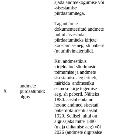
ajada andmekogumise või
-sisestamise
piirdaatumitega.
Tagantjärele
dokumenteeritud andmete
puhul arvestada
piirdaatumiteks kirjete
koostamise aeg, sh paberil
(nt arhiivimaterjalid).
Kui andmestikus
kirjeldatud sündmuste
toimumise ja andmete
sisestamise aeg erineb,
märkida andmestiku
andmete
esimese kirje tegemise
X
piirdaatumid:
aeg, sh paberil. Näiteks
algus
1880. aastal ehitatud
hoone andmed sisestati
paberdokumenti aastal
1920. Sellisel juhul on
algusajaks mitte 1880
(maja ehitamise aeg) või
2026 (andmete digitaalse