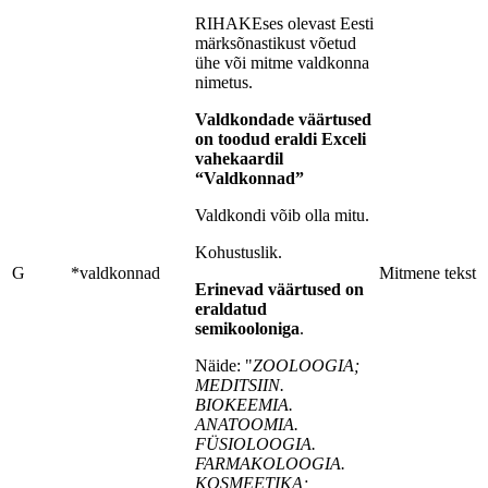
RIHAKEses olevast Eesti
märksõnastikust võetud
ühe või mitme valdkonna
nimetus.
Valdkondade väärtused
on toodud eraldi Exceli
vahekaardil
“Valdkonnad”
Valdkondi võib olla mitu.
Kohustuslik.
G
*valdkonnad
Mitmene tekst
Erinevad väärtused on
eraldatud
semikooloniga
.
Näide: "
ZOOLOOGIA;
MEDITSIIN.
BIOKEEMIA.
ANATOOMIA.
FÜSIOLOOGIA.
FARMAKOLOOGIA.
KOSMEETIKA;