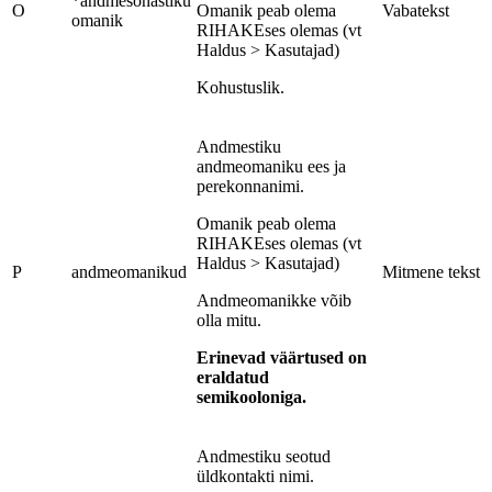
*andmesõnastiku
O
Omanik peab olema
Vabatekst
omanik
RIHAKEses olemas (vt
Haldus > Kasutajad)
Kohustuslik.
Andmestiku
andmeomaniku ees ja
perekonnanimi.
Omanik peab olema
RIHAKEses olemas (vt
Haldus > Kasutajad)
P
andmeomanikud
Mitmene tekst
Andmeomanikke võib
olla mitu.
Erinevad väärtused on
eraldatud
semikooloniga.
Andmestiku seotud
üldkontakti nimi.