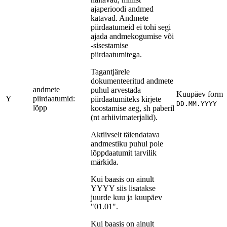
ajaperioodi andmed
katavad. Andmete
piirdaatumeid ei tohi segi
ajada andmekogumise või
-sisestamise
piirdaatumitega.
Tagantjärele
dokumenteeritud andmete
andmete
puhul arvestada
Kuupäev forma
Y
piirdaatumid:
piirdaatumiteks kirjete
DD.MM.YYYY
lõpp
koostamise aeg, sh paberil
(nt arhiivimaterjalid).
Aktiivselt täiendatava
andmestiku puhul pole
lõppdaatumit tarvilik
märkida.
Kui baasis on ainult
YYYY siis lisatakse
juurde kuu ja kuupäev
"01.01".
Kui baasis on ainult