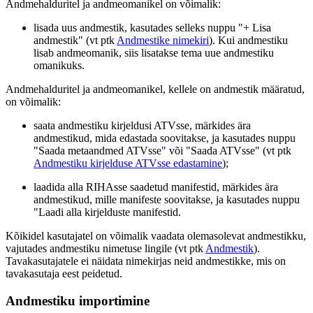
Andmehalduritel ja andmeomanikel on võimalik:
lisada uus andmestik, kasutades selleks nuppu "+ Lisa
andmestik" (vt ptk
Andmestike nimekiri
). Kui andmestiku
lisab andmeomanik, siis lisatakse tema uue andmestiku
omanikuks.
Andmehalduritel ja andmeomanikel, kellele on andmestik määratud,
on võimalik:
saata andmestiku kirjeldusi ATVsse, märkides ära
andmestikud, mida edastada soovitakse, ja kasutades nuppu
"Saada metaandmed ATVsse" või "Saada ATVsse" (vt ptk
Andmestiku kirjelduse ATVsse edastamine
);
laadida alla RIHAsse saadetud manifestid, märkides ära
andmestikud, mille manifeste soovitakse, ja kasutades nuppu
"Laadi alla kirjelduste manifestid.
Kõikidel kasutajatel on võimalik vaadata olemasolevat andmestikku,
vajutades andmestiku nimetuse lingile (vt ptk
Andmestik
).
Tavakasutajatele ei näidata nimekirjas neid andmestikke, mis on
tavakasutaja eest peidetud.
Andmestiku importimine