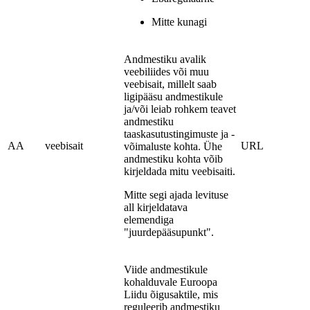
Mitte kunagi
Andmestiku avalik
veebiliides või muu
veebisait, millelt saab
ligipääsu andmestikule
ja/või leiab rohkem teavet
andmestiku
taaskasutustingimuste ja -
AA
veebisait
URL
võimaluste kohta. Ühe
andmestiku kohta võib
kirjeldada mitu veebisaiti.
Mitte segi ajada levituse
all kirjeldatava
elemendiga
"juurdepääsupunkt".
Viide andmestikule
kohalduvale Euroopa
Liidu õigusaktile, mis
reguleerib andmestiku