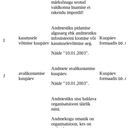
märksõnaga seotud
valdkonna lisamine ei
rakendu impordil!
Andmestiku pidamise
algusaeg ehk andmestiku
kasutusele
Kuupäev
infosüsteemi loomise või
I
võtmise kuupäev
formaadis
kasutuselevõtmise aeg.
DD.M
Näide "10.01.2003".
Andmete avalikustamise
avalikustamise
Kuupäev
kuupäev.
J
kuupäev
formaadis
DD.M
Näide "10.01.2003".
Andmestiku sisu haldava
organisatsiooni täielik
nimi.
Andmekogu omanik on
organisatsioon, kes on