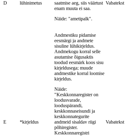
D
lühinimetus
saatmise aeg, siis väärtust
Vabatekst
enam muuta ei saa.
Näide: "ametipalk".
Andmestiku pidamise
eesmärgi ja andmete
sisuline lühikirjeldus.
Andmekogu korral selle
asutamise õigusaktis
toodud eesmärk koos sisu
kirjeldusega; muude
andmestike korral loomise
kirjeldus.
Näide:
"Keskkonnaregister on
loodusvarade,
looduspärandi,
keskkonnaseisundi ja
keskkonnategurite
E
*kirjeldus
andmeid sisaldav riigi
Vabatekst
põhiregister.
Keskkonnaregistri