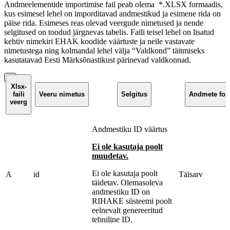
Andmeelementide importimise fail peab olema *.XLSX formaadis,
kus esimesel lehel on imporditavad andmestikud ja esimene rida on
päise rida. Esimeses reas olevad veergude nimetused ja nende
selgitused on toodud järgnevas tabelis. Faili teisel lehel on lisatud
kehtiv nimekiri EHAK koodide väärtuste ja neile vastavate
nimetustega ning kolmandal lehel välja “Valdkond” täitmiseks
kasutatavad Eesti Märksõnastikust pärinevad valdkonnad.
Xlsx-
faili
Veeru nimetus
Selgitus
Andmete for
veerg
Andmestiku ID väärtus
Ei ole kasutaja poolt
muudetav.
Ei ole kasutaja poolt
A
id
Täisarv
täidetav. Olemasoleva
andmestiku ID on
RIHAKE süsteemi poolt
eelnevalt genereeritud
tehniline ID.