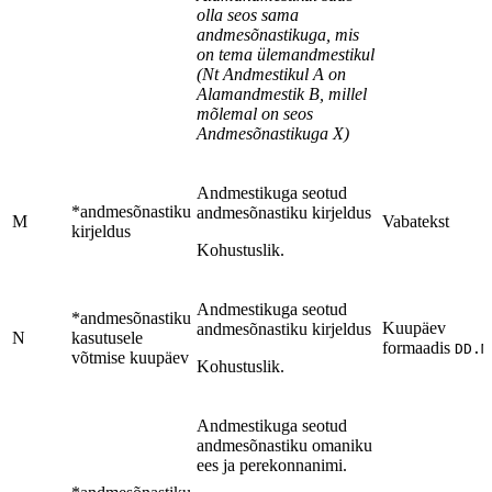
olla seos sama
andmesõnastikuga, mis
on tema ülemandmestikul
(Nt Andmestikul A on
Alamandmestik B, millel
mõlemal on seos
Andmesõnastikuga X)
Andmestikuga seotud
*andmesõnastiku
andmesõnastiku kirjeldus
M
Vabatekst
kirjeldus
Kohustuslik.
Andmestikuga seotud
*andmesõnastiku
Kuupäev
andmesõnastiku kirjeldus
N
kasutusele
formaadis
DD.M
võtmise kuupäev
Kohustuslik.
Andmestikuga seotud
andmesõnastiku omaniku
ees ja perekonnanimi.