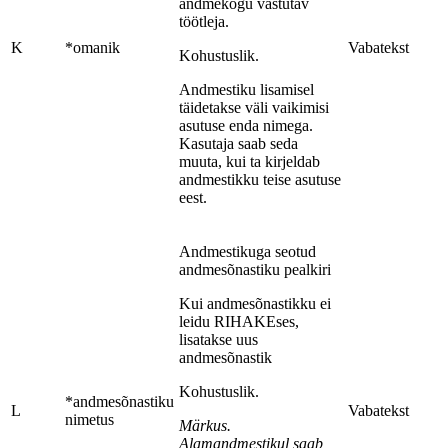
andmekogu vastutav
töötleja.
K
*omanik
Vabatekst
Kohustuslik.
Andmestiku lisamisel
täidetakse väli vaikimisi
asutuse enda nimega.
Kasutaja saab seda
muuta, kui ta kirjeldab
andmestikku teise asutuse
eest.
Andmestikuga seotud
andmesõnastiku pealkiri
Kui andmesõnastikku ei
leidu RIHAKEses,
lisatakse uus
andmesõnastik
Kohustuslik.
*andmesõnastiku
L
Vabatekst
nimetus
Märkus.
Alamandmestikul saab