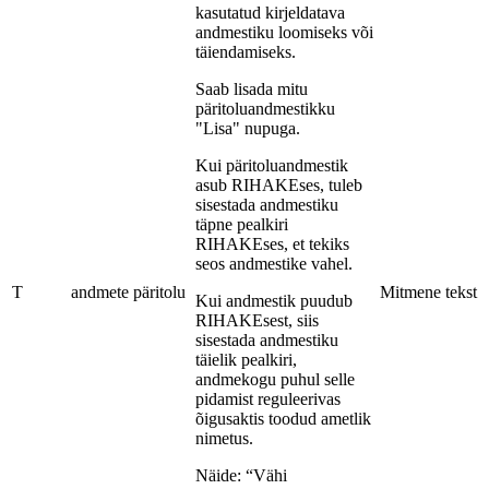
kasutatud kirjeldatava
andmestiku loomiseks või
täiendamiseks.
Saab lisada mitu
päritoluandmestikku
"Lisa" nupuga.
Kui päritoluandmestik
asub RIHAKEses, tuleb
sisestada andmestiku
täpne pealkiri
RIHAKEses, et tekiks
seos andmestike vahel.
T
andmete päritolu
Mitmene tekst
Kui andmestik puudub
RIHAKEsest, siis
sisestada andmestiku
täielik pealkiri,
andmekogu puhul selle
pidamist reguleerivas
õigusaktis toodud ametlik
nimetus.
Näide: “Vähi