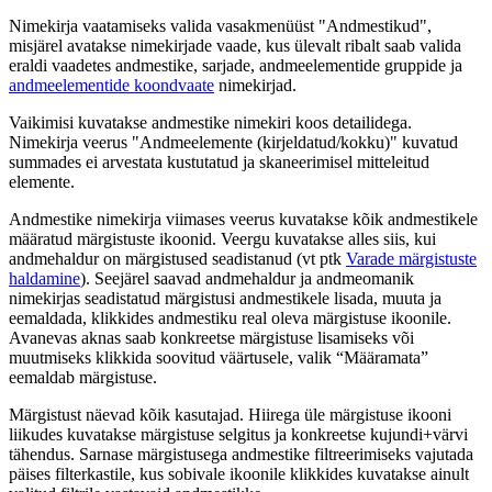
Nimekirja vaatamiseks valida vasakmenüüst "Andmestikud",
misjärel avatakse nimekirjade vaade, kus ülevalt ribalt saab valida
eraldi vaadetes andmestike, sarjade, andmeelementide gruppide ja
andmeelementide koondvaate
nimekirjad.
Vaikimisi kuvatakse andmestike nimekiri koos detailidega.
Nimekirja veerus "Andmeelemente (kirjeldatud/kokku)" kuvatud
summades ei arvestata kustutatud ja skaneerimisel mitteleitud
elemente.
Andmestike nimekirja viimases veerus kuvatakse kõik andmestikele
määratud märgistuste ikoonid. Veergu kuvatakse alles siis, kui
andmehaldur on märgistused seadistanud (vt ptk
Varade märgistuste
haldamine
). Seejärel saavad andmehaldur ja andmeomanik
nimekirjas seadistatud märgistusi andmestikele lisada, muuta ja
eemaldada, klikkides andmestiku real oleva märgistuse ikoonile.
Avanevas aknas saab konkreetse märgistuse lisamiseks või
muutmiseks klikkida soovitud väärtusele, valik “Määramata”
eemaldab märgistuse.
Märgistust näevad kõik kasutajad. Hiirega üle märgistuse ikooni
liikudes kuvatakse märgistuse selgitus ja konkreetse kujundi+värvi
tähendus. Sarnase märgistusega andmestike filtreerimiseks vajutada
päises filterkastile, kus sobivale ikoonile klikkides kuvatakse ainult