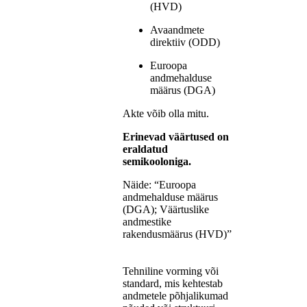
(HVD)
Avaandmete
direktiiv (ODD)
Euroopa
andmehalduse
määrus (DGA)
Akte võib olla mitu.
Erinevad väärtused on
eraldatud
semikooloniga.
Näide: “Euroopa
andmehalduse määrus
(DGA); Väärtuslike
andmestike
rakendusmäärus (HVD)”
Tehniline vorming või
standard, mis kehtestab
andmetele põhjalikumad