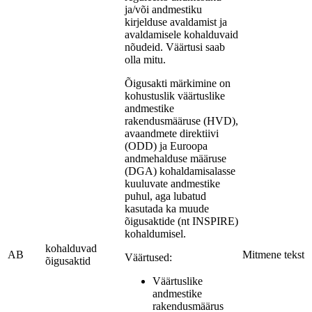
ja/või andmestiku
kirjelduse avaldamist ja
avaldamisele kohalduvaid
nõudeid. Väärtusi saab
olla mitu.
Õigusakti märkimine on
kohustuslik väärtuslike
andmestike
rakendusmääruse (HVD),
avaandmete direktiivi
(ODD) ja Euroopa
andmehalduse määruse
(DGA) kohaldamisalasse
kuuluvate andmestike
puhul, aga lubatud
kasutada ka muude
õigusaktide (nt INSPIRE)
kohaldumisel.
kohalduvad
AB
Mitmene tekst
Väärtused:
õigusaktid
Väärtuslike
andmestike
rakendusmäärus