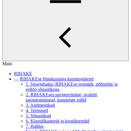
Main
RIHAKE
RIHAKEse lõppkasutaja kasutusjuhend
1. Sissejuhatus: RIHAKEse eesmärk, põhimõte ja
eeltöö sõnastikega
2. RIHAKEses navigeerimine, avaleht,
taustatoimingud, kasutajate rollid
3. Andmestikud
4. Teenused
5. Sõnastikud
6. Klassifikaatorid ja koodiloendid
7. Haldus