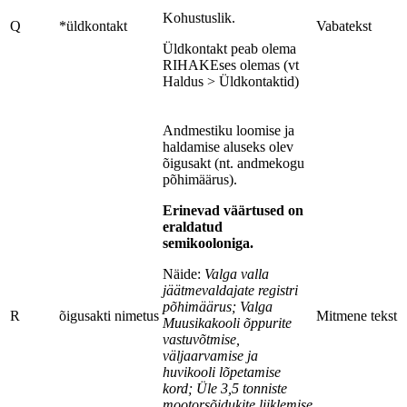
Kohustuslik.
Q
*üldkontakt
Vabatekst
Üldkontakt peab olema
RIHAKEses olemas (vt
Haldus > Üldkontaktid)
Andmestiku loomise ja
haldamise aluseks olev
õigusakt (nt. andmekogu
põhimäärus).
Erinevad väärtused on
eraldatud
semikooloniga.
Näide:
Valga valla
jäätmevaldajate registri
põhimäärus; Valga
R
õigusakti nimetus
Mitmene tekst
Muusikakooli õppurite
vastuvõtmise,
väljaarvamise ja
huvikooli lõpetamise
kord; Üle 3,5 tonniste
mootorsõidukite liiklemise