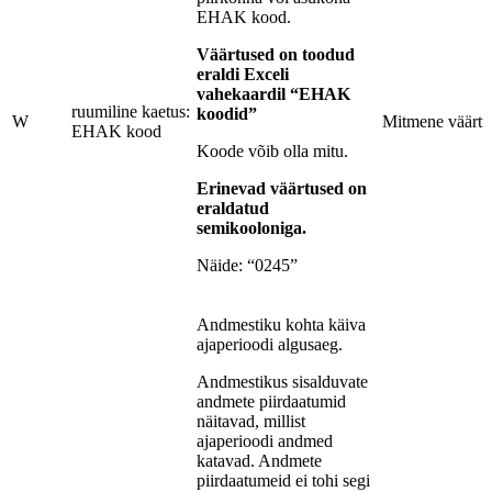
EHAK kood.
Väärtused on toodud
eraldi Exceli
vahekaardil “EHAK
ruumiline kaetus:
koodid”
W
Mitmene väärtu
EHAK kood
Koode võib olla mitu.
Erinevad väärtused on
eraldatud
semikooloniga.
Näide: “0245”
Andmestiku kohta käiva
ajaperioodi algusaeg.
Andmestikus sisalduvate
andmete piirdaatumid
näitavad, millist
ajaperioodi andmed
katavad. Andmete
piirdaatumeid ei tohi segi