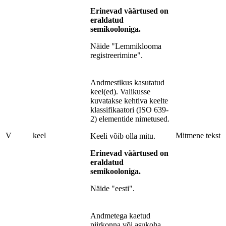
Erinevad väärtused on
eraldatud
semikooloniga.
Näide "Lemmiklooma
registreerimine".
Andmestikus kasutatud
keel(ed). Valikusse
kuvatakse kehtiva keelte
klassifikaatori (ISO 639-
2) elementide nimetused.
V
keel
Mitmene tekst
Keeli võib olla mitu.
Erinevad väärtused on
eraldatud
semikooloniga.
Näide "eesti".
Andmetega kaetud
piirkonna või asukoha