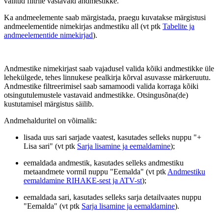
valitud filtrile vastavaid andmestikke.
Ka andmeelemente saab märgistada, praegu kuvatakse märgistusi
andmeelementide nimekirjas andmestiku all (vt ptk
Tabelite ja
andmeelementide nimekirjad
).
Andmestike nimekirjast saab vajadusel valida kõiki andmestikke üle
lehekülgede, tehes linnukese pealkirja kõrval asuvasse märkeruutu.
Andmestike filtreerimisel saab samamoodi valida korraga kõiki
otsingutulemustele vastavaid andmestikke. Otsingusõna(de)
kustutamisel märgistus säilib.
Andmehalduritel on võimalik:
lisada uus sari sarjade vaatest, kasutades selleks nuppu "+
Lisa sari" (vt ptk
Sarja lisamine ja eemaldamine
);
eemaldada andmestik, kasutades selleks andmestiku
metaandmete vormil nuppu "Eemalda" (vt ptk
Andmestiku
eemaldamine RIHAKE-sest ja ATV-st
);
eemaldada sari, kasutades selleks sarja detailvaates nuppu
"Eemalda" (vt ptk
Sarja lisamine ja eemaldamine
).