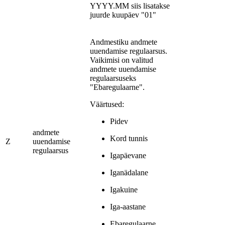
YYYY.MM siis lisatakse
juurde kuupäev "01"
Andmestiku andmete
uuendamise regulaarsus.
Vaikimisi on valitud
andmete uuendamise
regulaarsuseks
"Ebaregulaarne".
Väärtused:
Pidev
andmete
Kord tunnis
Z
uuendamise
regulaarsus
Igapäevane
Iganädalane
Igakuine
Iga-aastane
Ebaregulaarne