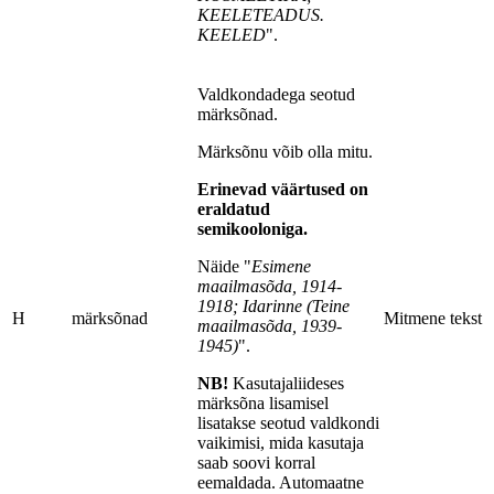
KEELETEADUS.
KEELED
".
Valdkondadega seotud
märksõnad.
Märksõnu võib olla mitu.
Erinevad väärtused on
eraldatud
semikooloniga.
Näide "
Esimene
maailmasõda, 1914-
1918; Idarinne (Teine
H
märksõnad
Mitmene tekst
maailmasõda, 1939-
1945)
".
NB!
Kasutajaliideses
märksõna lisamisel
lisatakse seotud valdkondi
vaikimisi, mida kasutaja
saab soovi korral
eemaldada. Automaatne