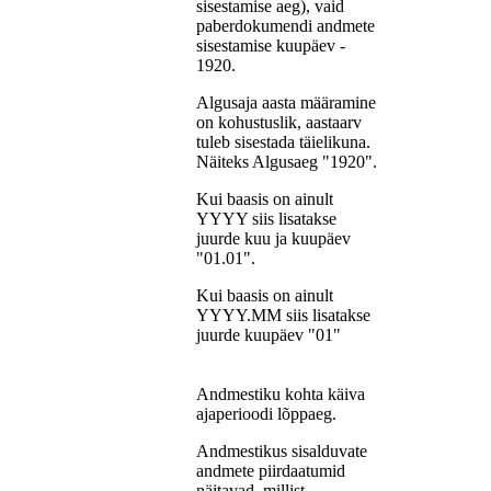
sisestamise aeg), vaid
paberdokumendi andmete
sisestamise kuupäev -
1920.
Algusaja aasta määramine
on kohustuslik, aastaarv
tuleb sisestada täielikuna.
Näiteks Algusaeg "1920".
Kui baasis on ainult
YYYY siis lisatakse
juurde kuu ja kuupäev
"01.01".
Kui baasis on ainult
YYYY.MM siis lisatakse
juurde kuupäev "01"
Andmestiku kohta käiva
ajaperioodi lõppaeg.
Andmestikus sisalduvate
andmete piirdaatumid
näitavad, millist