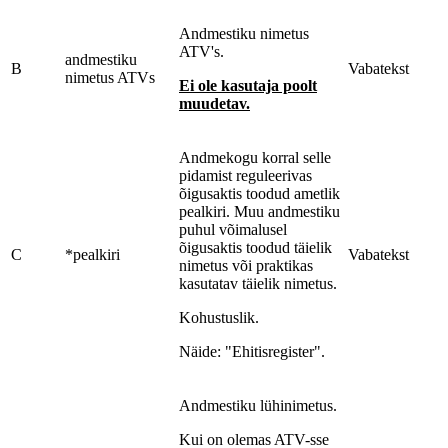
Andmestiku nimetus
ATV's.
andmestiku
B
Vabatekst
nimetus ATVs
Ei ole kasutaja poolt
muudetav.
Andmekogu korral selle
pidamist reguleerivas
õigusaktis toodud ametlik
pealkiri. Muu andmestiku
puhul võimalusel
õigusaktis toodud täielik
C
*pealkiri
Vabatekst
nimetus või praktikas
kasutatav täielik nimetus.
Kohustuslik.
Näide: "Ehitisregister".
Andmestiku lühinimetus.
Kui on olemas ATV-sse