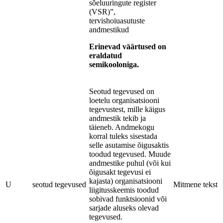
sõeluuringute register
(VSR)”,
tervishoiuasutuste
andmestikud
Erinevad väärtused on
eraldatud
semikooloniga.
Seotud tegevused on
loetelu organisatsiooni
tegevustest, mille käigus
andmestik tekib ja
täieneb. Andmekogu
korral tuleks sisestada
selle asutamise õigusaktis
toodud tegevused. Muude
andmestike puhul (või kui
õigusakt tegevusi ei
kajasta) organisatsiooni
U
seotud tegevused
Mitmene tekst
liigitusskeemis toodud
sobivad funktsioonid või
sarjade aluseks olevad
tegevused.