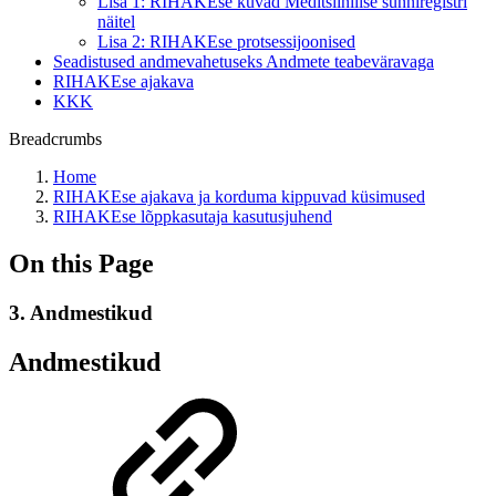
Lisa 1: RIHAKEse kuvad Meditsiinilise sünniregistri
näitel
Lisa 2: RIHAKEse protsessijoonised
Seadistused andmevahetuseks Andmete teabeväravaga
RIHAKEse ajakava
KKK
Breadcrumbs
Home
RIHAKEse ajakava ja korduma kippuvad küsimused
RIHAKEse lõppkasutaja kasutusjuhend
On this Page
3. Andmestikud
Andmestikud