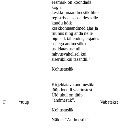
eesmärk on koondada
kogu
keskkonnaandmestik ühte
registrisse, seostades selle
kaudu kõik
keskkonnaandmed ajas ja
ruumis ning anda neile
õiguslik tähendus, tagades
sellega andmestiku
usaldatavuse nii
rahvusvahelisel kui
siseriiklikul tasandil."
Kohustuslik.
Kirjeldatava andmestiku
tüüp loendi väärtustest.
Üldjuhul on tüüp
“andmestik”.
F
*tüüp
Vabatekst
Kohustuslik.
Näide: "Andmestik"